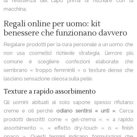
la resistenza del capo prima di rischiare con la
macchina.
Regali online per uomo: kit
benessere che funzionano davvero
Regalare prodotti per la cura personale a un uomo che
non usa cosmetici richiede strategia. L’errore più
comune è scegliere confezioni elaborate che
sembrano « troppo femminili » o texture dense che
lasciano sensazione oleosa sulla pelle.
Texture a rapido assorbimento
Gli uomini abituati al solo sapone spesso rifiutano
creme e oli perché
odiano sentirsi « unti »
. Cerca
prodotti descritti come « gel-crema », « a rapido
assorbimento », « effetto dry-touch » o « finish
opaco ». Questi termini indicano formulazioni che