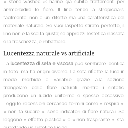
« stone-washed »: hanno già subito trattamenti per
ammorbidire le fibre. Il lino tende a stropicciarsi
facilmente: non è un difetto ma una caratteristica del
materiale naturale. Se vuoi l’aspetto stirato perfetto, il
lino non è la scelta giusta; se apprezzi l’estetica rilassata
e la freschezza, è imbattibile.
Lucentezza naturale vs artificiale
La
lucentezza di seta e viscosa
può sembrare identica
in foto, ma ha origini diverse. La seta riflette la luce in
modo morbido e variabile grazie alla sezione
triangolare delle fibre naturali, mentre i sintetici
producono un lucido uniforme e spesso eccessivo.
Leggi le recensioni cercando termini come « respira »,
« non fa sudare »: sono indicatori di fibre naturali. Se
leggono « effetto plastica » o « non traspirante », stai
guardando un sintetico lucido.